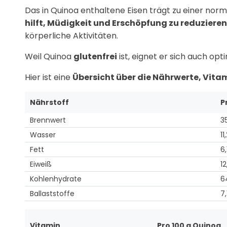
Das in Quinoa enthaltene Eisen trägt zu einer no
hilft, Müdigkeit und Erschöpfung zu reduziere
körperliche Aktivitäten.
Weil Quinoa
glutenfrei
ist, eignet er sich auch opt
Hier ist eine
Übersicht über die Nährwerte, Vita
Nährstoff
P
Brennwert
3
Wasser
11
Fett
6,
Eiweiß
12
Kohlenhydrate
6
Ballaststoffe
7,
Vitamin
Pro 100 g Quinoa