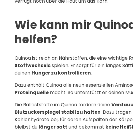
verfügt noch über die Haut um das Korn.
Wie kann mir Quin
helfen?
Quinoa ist reich an Nährstoffen, die eine wichtige R
Stoffwechsels
spielen. Er sorgt für ein langes Sät
deinen
Hunger zu kontrollieren
.
Dazu enthält Quinoa alle neun essenziellen Aminos
Proteinquelle
macht. So unterstützt er deinen Mu
Die Ballaststoffe im Quinoa fördern deine
Verdau
Blutzuckerspiegel stabil zu halten
. Dazu trage
Kohlenhydrate bei, für deren Aufspalten der Körp
bleibst du
länger satt
und bekommst
keine Hei