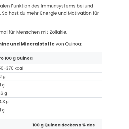
rmalen Funktion des Immunsystems bei und
n
. So hast du mehr Energie und Motivation für
imal für Menschen mit Zöliakie.
mine und Mineralstoffe
von Quinoa:
ro 100 g Quinoa
50–370 kcal
,2 g
1 g
,6 g
4,3 g
1 g
100 g Quinoa decken x % des