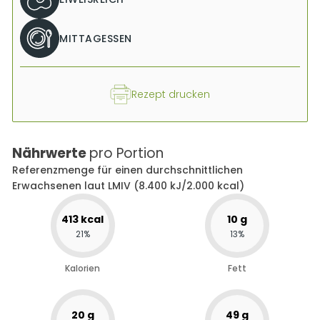
MITTAGESSEN
Rezept drucken
Nährwerte
pro Portion
Referenzmenge für einen durchschnittlichen
Erwachsenen laut LMIV (8.400 kJ/2.000 kcal)
413
kcal
10
g
21
%
13
%
Kalorien
Fett
20
g
49
g