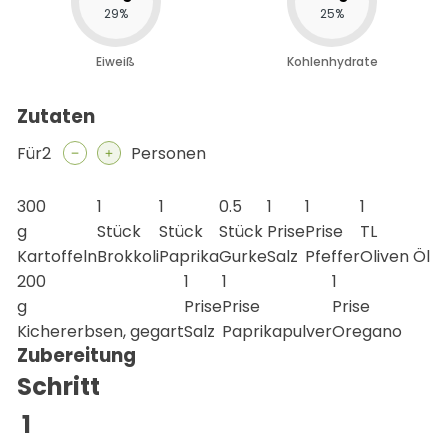
29
%
25
%
Eiweiß
Kohlenhydrate
Zutaten
2
Personen
300
1
1
0.5
1
1
1
g
Stück
Stück
Stück
Prise
Prise
TL
Kartoffeln
Brokkoli
Paprika
Gurke
Salz
Pfeffer
Oliven Öl
200
1
1
1
g
Prise
Prise
Prise
Kichererbsen, gegart
Salz
Paprikapulver
Oregano
Zubereitung
Schritt