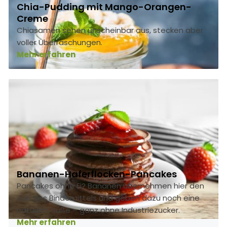
Chia-Pudding mit Mango-Orangen-
Creme
Chiasamen sehen unscheinbar aus, stecken aber
voller Überraschungen.
Mehr erfahren
Bananen-Haferflocken-Pancakes
Pancakes ohne Ei? Bananen übernehmen hier den
Job des Bindemittels und geben dazu noch eine
natürlich Süße – ganz ohne Industriezucker.
Mehr erfahren