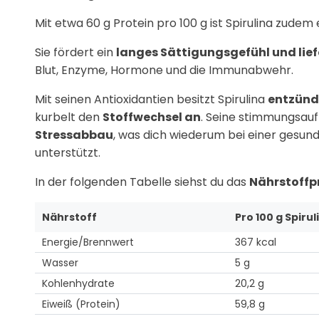
Mit etwa 60 g Protein pro 100 g ist Spirulina zudem
Sie fördert ein
langes Sättigungsgefühl und lief
Blut, Enzyme, Hormone und die Immunabwehr.
Mit seinen Antioxidantien besitzt Spirulina
entzün
kurbelt den
Stoffwechsel an
. Seine stimmungsauf
Stressabbau
, was dich wiederum bei einer gesun
unterstützt.
In der folgenden Tabelle siehst du das
Nährstoffpr
Nährstoff
Pro 100 g Spiru
Energie/Brennwert
367 kcal
Wasser
5 g
Kohlenhydrate
20,2 g
Eiweiß (Protein)
59,8 g