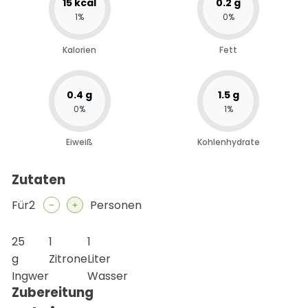
15
kcal
0.2
g
1
%
0
%
Kalorien
Fett
0.4
g
1.5
g
0
%
1
%
Eiweiß
Kohlenhydrate
Zutaten
2
Personen
25
1
1
g
Zitrone
Liter
Ingwer
Wasser
Zubereitung