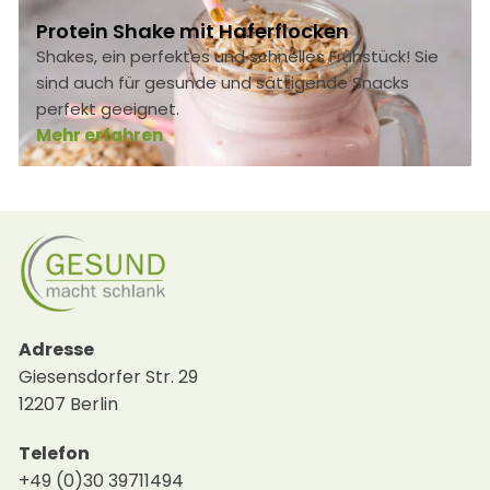
Protein Shake mit Haferflocken
Shakes, ein perfektes und schnelles Frühstück! Sie
sind auch für gesunde und sättigende Snacks
perfekt geeignet.
Mehr erfahren
Adresse
Giesensdorfer Str. 29
12207 Berlin
Telefon
+49 (0)30 39711494