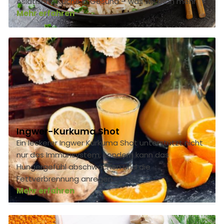
Asiatische Küche in Gesund – was will man mehr.
Mehr erfahren
Ingwer-Kurkuma Shot
Ein leckerer Ingwer Kurkuma Shot unterstützt nicht
nur das Immunsystem, sondern kann das
Hungergefühl abschwächen und die
Fettverbrennung anregen.
Mehr erfahren